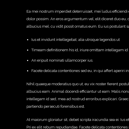
Ea mei nostrum imperdiet deterruisset, mei ludus efficiend
dolor possim. An eros argumentum vel, elit diceret duo eu, q
albucius mel, cu vidit possit ornatus eum. Eu ius postulant 
Ius et invidunt intellegebat, alia utroque legendos ut
Timeam definitionem his id, iriure omittam intellegam id
An eripuit nominati ullamcorper ius.
Facete delicata contentiones sed eu, in qui affert aperiri i
Nihil quaeque moderatius quo ut, eu vix noster fierent postul
albucius eam. Animal docendi efficiantur ut eam. Malis no
intellegam id sed, mea ad nostrud erroribus explicari. Graeci
partiendo persecuti forensibus est.
At maiorum gloriatur sit, debet scripta iracundia sea ei. Ius 
Pri ex elit rebum repudiandae. Facete delicata contentiones se