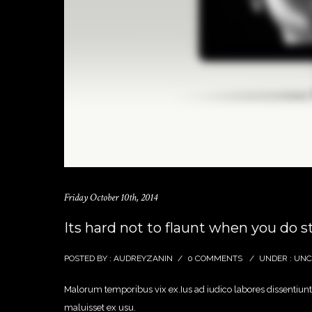
Friday October 10th, 2014
Its hard not to flaunt when you do st
POSTED BY : AUDREYZANIN
/
0 COMMENTS
/
UNDER :
UNC
Malorum temporibus vix ex.Ius ad iudico labores dissentiunt.
maluisset ex usu.