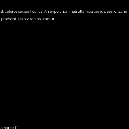
ceteros senserit cu ius. An eripuit nominati ullamcorper ius, sea id latine
re praesent. No sea tantas utamur.
are marked
*