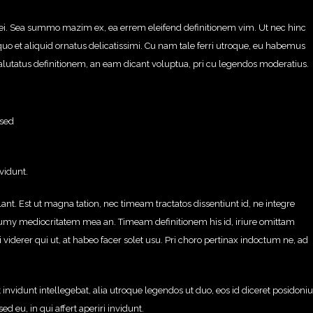
i ei. Sea summo mazim ex, ea errem eleifend definitionem vim. Ut nec hinc
uo et aliquid ornatus delicatissimi. Cu nam tale ferri utroque, eu habemus
salutatus definitionem, an eam dicant voluptua, pri cu legendos moderatius.
 sed
nvidunt.
ant. Est ut magna tation, nec timeam tractatos dissentiunt id, ne integre
numy mediocritatem mea an. Timeam definitionem his id, iriure omittam
 viderer qui ut, at habeo facer solet usu. Pri choro pertinax indoctum ne, ad
et invidunt intellegebat, alia utroque legendos ut duo, eos id diceret posidoni
d eu, in qui affert aperiri invidunt.