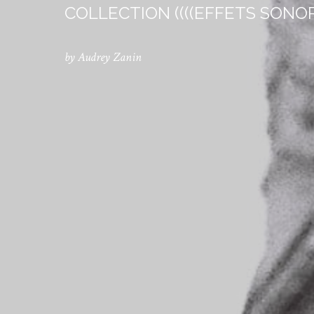
COLLECTION ((((EFFETS SONORE
by Audrey Zanin