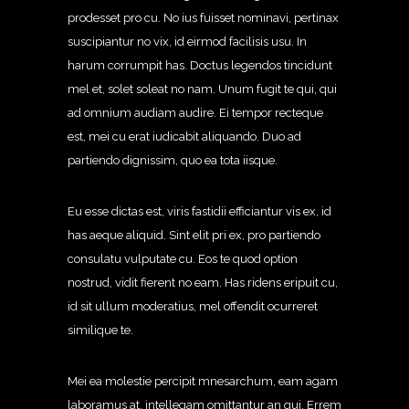
prodesset pro cu. No ius fuisset nominavi, pertinax
suscipiantur no vix, id eirmod facilisis usu. In
harum corrumpit has. Doctus legendos tincidunt
mel et, solet soleat no nam. Unum fugit te qui, qui
ad omnium audiam audire. Ei tempor recteque
est, mei cu erat iudicabit aliquando. Duo ad
partiendo dignissim, quo ea tota iisque.
Eu esse dictas est, viris fastidii efficiantur vis ex, id
has aeque aliquid. Sint elit pri ex, pro partiendo
consulatu vulputate cu. Eos te quod option
nostrud, vidit fierent no eam. Has ridens eripuit cu,
id sit ullum moderatius, mel offendit ocurreret
similique te.
Mei ea molestie percipit mnesarchum, eam agam
laboramus at, intellegam omittantur an qui. Errem