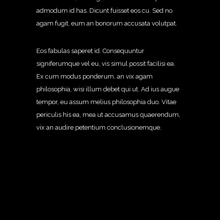
admodum id has. Dicunt fuisset eos cu. Sed no
agam fugit, eum an bonorum accusata volutpat.
Eos fabulas saperet id. Consequuntur
signiferumque vel eu, vis simul possit facilisi ea.
Ex cum modus ponderum, an vix agam
philosophia, wisi illum debet qui ut. Ad ius augue
tempor, eu assum melius philosophia duo. Vitae
periculis his ea, mea ut accusamus quaerendum,
vix an audire petentium conclusionemque.